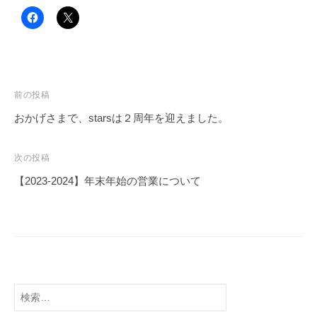
投
前の投稿
稿
おかげさまで、starsは２周年を迎えました。
ナ
ビ
次の投稿
ゲ
【2023-2024】年末年始の営業について
ー
シ
ョ
ン
検
索: