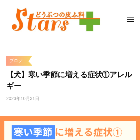
ど
コ
う
ン
ぶ
テ
メ
つ
ニ
ン
の
ュ
皮
ー
ツ
ど
広
ふ
へ
う
島
科
ス
県
ぶ
ブログ
福
キ
つ
S
山
ッ
【犬】寒い季節に増える症状①アレル
の
t
市
プ
皮
a
ギー
の
r
ふ
動
s
2023年10月31日
b
科
物
y
病
s
S
院
t
t
a
a
r