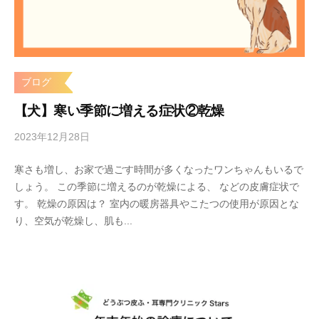
r
s
ブログ
【犬】寒い季節に増える症状②乾燥
2023年12月28日
b
y
寒さも増し、お家で過ごす時間が多くなったワンちゃんもいるで
s
しょう。 この季節に増えるのが乾燥による、 などの皮膚症状で
t
す。 乾燥の原因は？ 室内の暖房器具やこたつの使用が原因とな
a
り、空気が乾燥し、肌も...
r
s