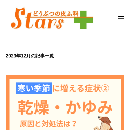
ど
コ
う
ン
ぶ
テ
メ
つ
ニ
ン
の
ュ
皮
ー
ツ
ど
広
ふ
へ
う
島
科
ス
県
ぶ
2023年12月の記事一覧
福
キ
つ
S
山
ッ
の
t
市
プ
皮
a
の
r
ふ
動
s
科
物
病
S
院
t
a