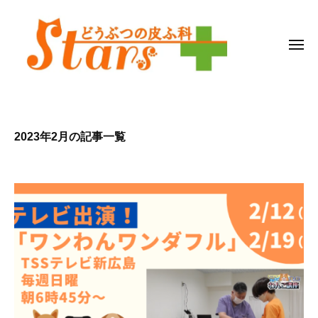
ど
コ
う
ン
ぶ
テ
メ
つ
ニ
ン
の
ュ
皮
ー
ツ
ど
広
ふ
へ
う
島
科
ス
県
ぶ
2023年2月の記事一覧
福
キ
つ
S
山
ッ
の
t
市
プ
皮
a
の
r
ふ
動
s
科
物
病
S
院
t
a