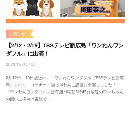
r
s
お知らせ
【2/12・2/19】TSSテレビ新広島「ワンわんワン
ダフル」に出演！
2023年2月17日
b
y
2月12日・19日放送の、「ワンわんワンダフル（TSSテレビ新広
s
島）」のミニコーナー・知っ得わんこ講座に出演しました！
t
「ワンわんワンダフル」は毎週日曜朝6時45分放送のワンちゃん
a
の飼い主様向け番組で...
r
s